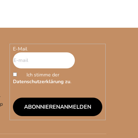
E-Mail
Ich stimme der
Datenschutzerklärung zu
.
r
op
ANMELDEN