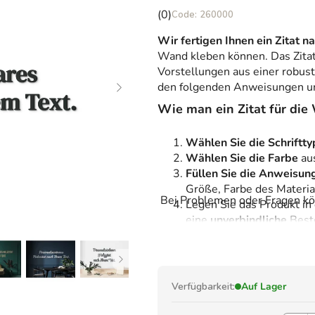
Die
(0)
260000
durchschnittliche
Wir fertigen Ihnen ein Zitat n
Produktbewertung
Wand kleben können. Das Zitat 
ist
Vorstellungen aus einer robus
0,0
den folgenden Anweisungen und
von
5
Wie man ein Zitat für die
Sternen.
Wählen Sie die Schriftt
Wählen Sie die Farbe
au
Füllen Sie die Anweisun
Größe, Farbe des Material
Bei Problemen oder Fragen kön
Legen Sie das Produkt in
eine
unverbindliche
Best
NICHT
Wir bereiten für Sie ein
m
Nach der Bestätigung fert
sicher zu.
Verfügbarkeit:
Auf Lager