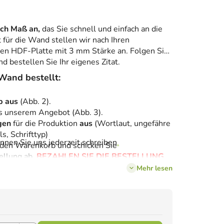
ach Maß an,
das Sie schnell und einfach an die
für die Wand stellen wir nach Ihren
ten HDF-Platte mit 3 mm Stärke an. Folgen Sie
 bestellen Sie Ihr eigenes Zitat.
 Wand bestellt:
yp aus
(Abb. 2).
s unserem Angebot (Abb. 3).
gen
für die Produktion
aus
(Wortlaut, ungefähre
s, Schrifttyp)
nen Sie uns jederzeit schreiben
.
 den Warenkorb und schicken Sie
ellung ab.
BEZAHLEN SIE DIE BESTELLUNG
Mehr lesen
aßgefertigtes Preisangebot
vor
.
igen wir das Zitat für Sie an und stellen es