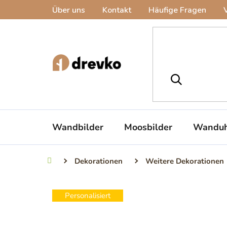
Zum
Über uns
Kontakt
Häufige Fragen
Inhalt
springen
Wandbilder
Moosbilder
Wanduh
Dekorationen
Weitere Dekorationen
Startseite
Personalisiert