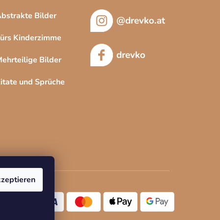
bstrakte Bilder
@drevko.at
ürs Kinderzimme
drevko
ehrteilige Bilder
itate und Sprüche
zeptieren