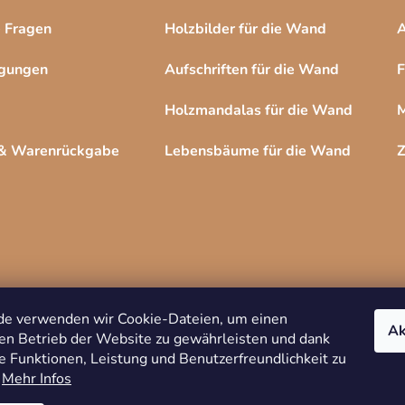
e Fragen
Holzbilder für die Wand
A
ngungen
Aufschriften für die Wand
F
Holzmandalas für die Wand
M
 & Warenrückgabe
Lebensbäume für die Wand
Z
de verwenden wir Cookie-Dateien, um einen
Ak
en Betrieb der Website zu gewährleisten und dank
e Funktionen, Leistung und Benutzerfreundlichkeit zu
Copyright 2026
DREVKO
. Alle Rechte
.
Mehr Infos
vorbehalten.
Cookie-Einstellungen ändern