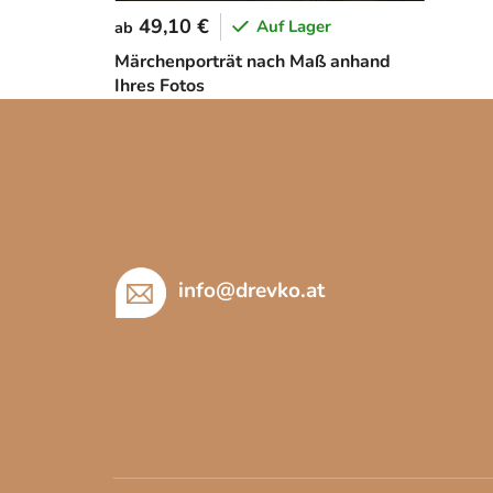
49,10 €
Auf Lager
ab
Märchenporträt nach Maß anhand
Ihres Fotos
F
u
ß
z
e
i
info
@
drevko.at
l
e