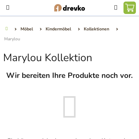
Zum
Suchen
Inhalt
WA
springen
Möbel
Kindermöbel
Kollektionen
Startseite
Marylou
Marylou Kollektion
Wir bereiten Ihre Produkte noch vor.