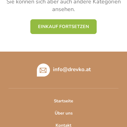
Sie können sich aber auch andere Kategorien
ansehen.
EINKAUF FORTSETZEN
F
u
ß
info
@
drevko.at
z
e
i
l
Startseite
e
Über uns
Kontakt