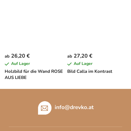
26,20 €
27,20 €
ab
ab
Auf Lager
Auf Lager
Holzbild für die Wand ROSE
Bild Calla im Kontrast
AUS LIEBE
F
u
ß
info
@
drevko.at
z
e
i