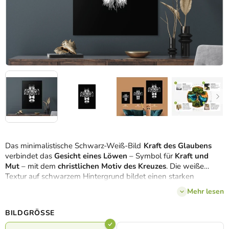
Das minimalistische Schwarz-Weiß-Bild
Kraft des Glaubens
verbindet das
Gesicht eines Löwen
– Symbol für
Kraft und
Mut
– mit dem
christlichen Motiv des Kreuzes
. Die weiße
Textur auf schwarzem Hintergrund bildet einen starken
Kontrast, der die
Details des Ausdrucks und die symbolische
Mehr lesen
Komposition
hervorhebt. Es handelt sich um ein
modernes
spirituelles Werk
, das
Glauben mit innerer Kraft
verbindet.
BILDGRÖSSE