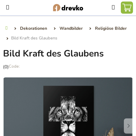
Zum
Suchen
Inhalt
WA
springen
Dekorationen
Wandbilder
Religiöse Bilder
Startseite
Bild Kraft des Glaubens
Bild Kraft des Glaubens
Die
(0)
durchschnittliche
Produktbewertung
ist
0,0
von
5
Sternen.