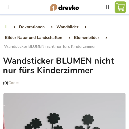
Zum
Suchen
Inhalt
WA
springen
Dekorationen
Wandbilder
Startseite
Bilder Natur und Landschaften
Blumenbilder
Wandsticker BLUMEN nicht nur fürs Kinderzimmer
Wandsticker BLUMEN nicht
nur fürs Kinderzimmer
Die
(0)
durchschnittliche
Produktbewertung
ist
0,0
von
5
Sternen.