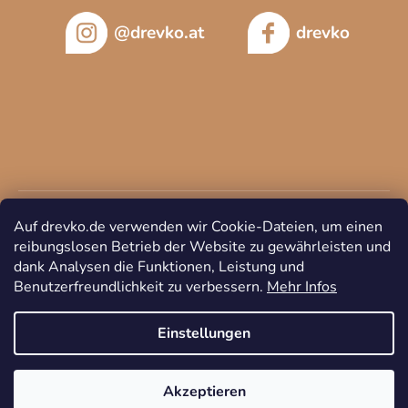
@drevko.at
drevko
Auf drevko.de verwenden wir Cookie-Dateien, um einen
reibungslosen Betrieb der Website zu gewährleisten und
dank Analysen die Funktionen, Leistung und
Benutzerfreundlichkeit zu verbessern.
Mehr Infos
Copyright 2026
DREVKO
. Alle Rechte vorbehalten.
Cookie-
Einstellungen ändern
Einstellungen
Akzeptieren
Erstellt von Shoptet