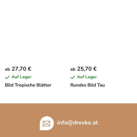
27,70 €
25,70 €
ab
ab
Auf Lager
Auf Lager
Bild Tropische Blätter
Rundes Bild Tau
F
u
ß
info
@
drevko.at
z