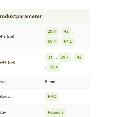
29,7
,
42
,
he (cm)
59,4
,
84,1
21
,
29,7
,
42
eite (cm)
,
59,4
cke
5 mm
terial
PVC
tiv
Religion