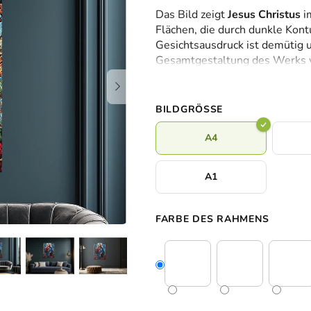
durchschnittliche
Das Bild zeigt
Jesus Christus
im
Produktbewertung
Flächen, die durch dunkle Kont
ist
Gesichtsausdruck ist demütig un
0,0
Gesamtgestaltung des Werks ve
von
Heiligkeit, als würde Licht du
5
Sternen.
BILDGRÖSSE
A4
A1
FARBE DES RAHMENS