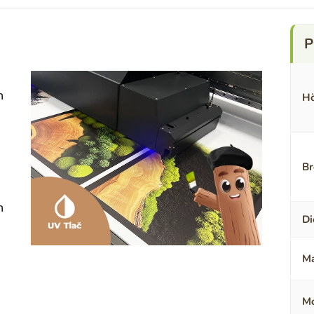
n
Hö
Br
n
Di
Ma
Mo