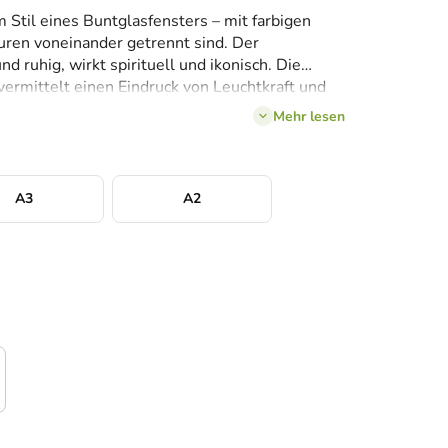
 Stil eines Buntglasfensters – mit farbigen
uren voneinander getrennt sind. Der
d ruhig, wirkt spirituell und ikonisch. Die
rmittelt einen Eindruck von Leuchtkraft und
rch eine gläserne Kirchenszene scheinen.
Mehr lesen
A3
A2