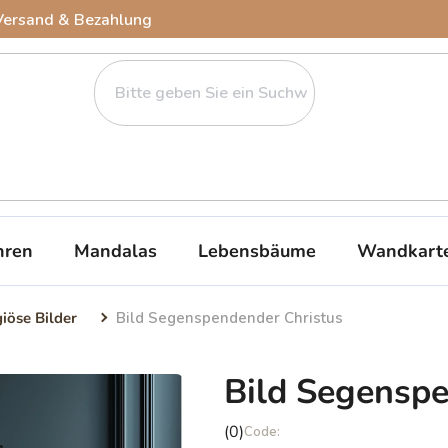
Versand & Bezahlung
ren
Mandalas
Lebensbäume
Wandkart
giöse Bilder
Bild Segenspendender Christus
Bild Segenspe
Die
(0)