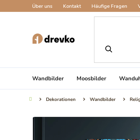
Zum
Über uns
Kontakt
Häufige Fragen
Inhalt
springen
Wandbilder
Moosbilder
Wanduh
Dekorationen
Wandbilder
Reli
Startseite