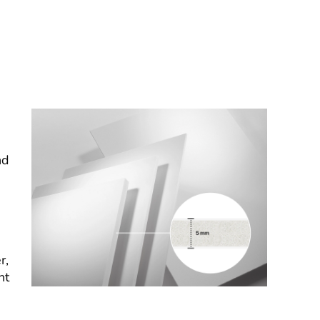
nd
r,
nt