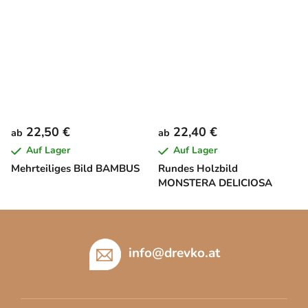
22,50 €
22,40 €
ab
ab
Auf Lager
Auf Lager
Mehrteiliges Bild BAMBUS
Rundes Holzbild
MONSTERA DELICIOSA
F
u
ß
info
@
drevko.at
z
e
i