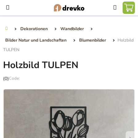
Zum
Suchen
Inhalt
WA
springen
Dekorationen
Wandbilder
Startseite
Bilder Natur und Landschaften
Blumenbilder
Holzbild
TULPEN
Holzbild TULPEN
Die
(0)
durchschnittliche
Produktbewertung
ist
0,0
von
5
Sternen.