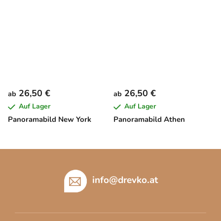
26,50 €
26,50 €
ab
ab
Auf Lager
Auf Lager
Panoramabild New York
Panoramabild Athen
F
u
ß
info
@
drevko.at
z
e
i