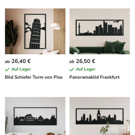
26,40 €
26,50 €
ab
ab
Auf Lager
Auf Lager
Bild Schiefer Turm von Pisa
Panoramabild Frankfurt