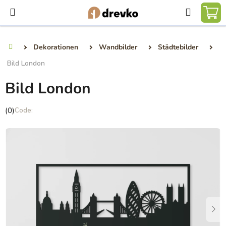
Zum
Suchen
Inhalt
WA
springen
Dekorationen
Wandbilder
Städtebilder
Startseite
Bild London
Bild London
Die
(0)
durchschnittliche
Produktbewertung
ist
0,0
von
5
Sternen.