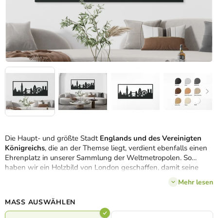
Die Haupt- und größte Stadt
Englands und des Vereinigten
Königreichs
, die an der Themse liegt, verdient ebenfalls einen
Ehrenplatz in unserer Sammlung der Weltmetropolen. So
haben wir ein Holzbild von London geschaffen, damit seine
Wahrzeichen Ihre Einrichtung in
3 Größen
und
8 Farben
Mehr lesen
schmücken können. Die schönsten und wichtigsten
Sehenswürdigkeiten, nicht nur aus historischer, sondern auch
MASS AUSWÄHLEN
aus heutiger Sicht, sind so zusammen in einem originellen
Panorama zusammengefasst.