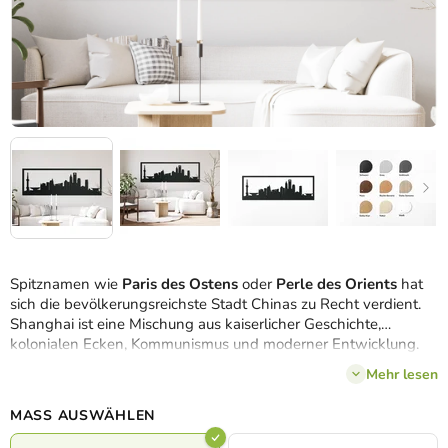
Spitznamen wie
Paris des Ostens
oder
Perle des Orients
hat
sich die bevölkerungsreichste Stadt Chinas zu Recht verdient.
Shanghai ist eine Mischung aus kaiserlicher Geschichte,
kolonialen Ecken, Kommunismus und moderner Entwicklung.
Als eine der wenigen Städte im Zentrum des Landes bietet sie
Mehr lesen
einen einzigartigen
Blick auf die Skyline der Wolkenkratzer
,
der auch von unserem Holzbild von Shanghai eingefangen
MASS AUSWÄHLEN
wird. Dank seiner
Panoramabreite
eignet sich die Dekoration
perfekt, um den freien Platz über der Couch, dem Fernseher,