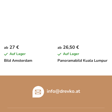
27 €
26,50 €
ab
ab
Auf Lager
Auf Lager
Bild Amsterdam
Panoramabild Kuala Lumpur
F
u
ß
info
@
drevko.at
z
e
i