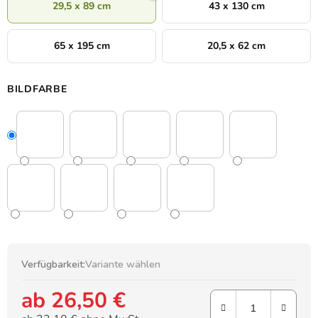
29,5 x 89 cm
43 x 130 cm
dem Bett, im Büro oder im Flur zu füllen.
65 x 195 cm
20,5 x 62 cm
BILDFARBE
Verfügbarkeit:
Variante wählen
ab
26,50 €