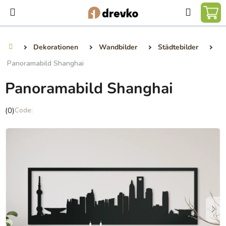
Zum
Suchen
Inhalt
WA
springen
Dekorationen
Wandbilder
Städtebilder
Startseite
Panoramabild Shanghai
Panoramabild Shanghai
Die
(0)
durchschnittliche
Produktbewertung
ist
0,0
von
5
Sternen.