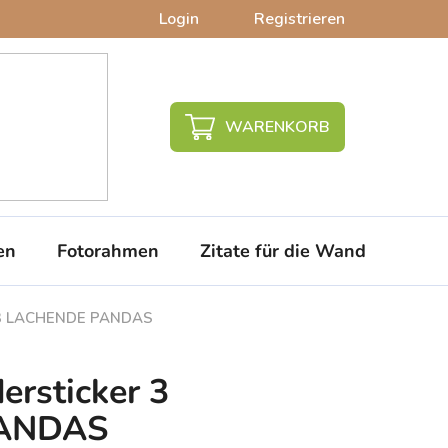
Login
Registrieren
WARENKORB
en
Fotorahmen
Zitate für die Wand
PVC-
er 3 LACHENDE PANDAS
dersticker 3
ANDAS