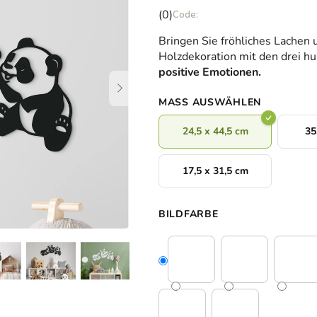
Die
(0)
durchschnittliche
Bringen Sie fröhliches Lachen 
Produktbewertung
Holzdekoration mit den drei 
ist
positive Emotionen.
0,0
von
MASS AUSWÄHLEN
5
Sternen.
24,5 x 44,5 cm
35
17,5 x 31,5 cm
BILDFARBE