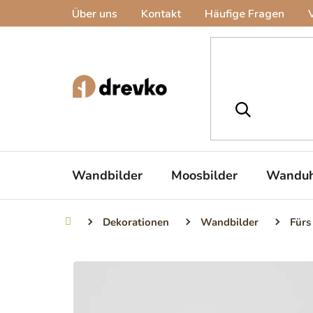
Zum
Über uns
Kontakt
Häufige Fragen
Inhalt
springen
Wandbilder
Moosbilder
Wanduh
Dekorationen
Wandbilder
Fürs
Startseite