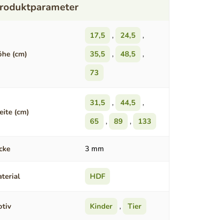
17,5
,
24,5
,
he (cm)
35,5
,
48,5
,
73
31,5
,
44,5
,
eite (cm)
65
,
89
,
133
cke
3 mm
terial
HDF
tiv
Kinder
,
Tier