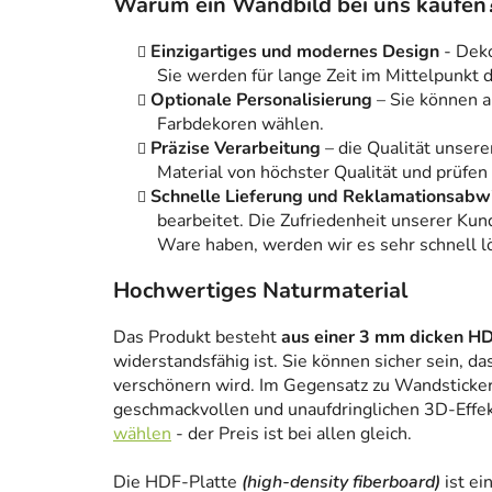
Warum ein Wandbild bei uns kaufen
Einzigartiges und modernes Design
- Dek
Sie werden für lange Zeit im Mittelpunkt
Optionale Personalisierung
– Sie können 
Farbdekoren wählen.
Präzise Verarbeitung
– die Qualität unsere
Material von höchster Qualität und prüfen
Schnelle Lieferung und Reklamationsabw
bearbeitet. Die Zufriedenheit unserer Kun
Ware haben, werden wir es sehr schnell l
Hochwertiges Naturmaterial
Das Produkt besteht
aus einer 3 mm dicken HD
widerstandsfähig ist. Sie können sicher sein, da
verschönern wird. Im Gegensatz zu Wandstickern
geschmackvollen und unaufdringlichen 3D-Effe
wählen
- der Preis ist bei allen gleich.
Die HDF-Platte
(high-density fiberboard)
ist ei