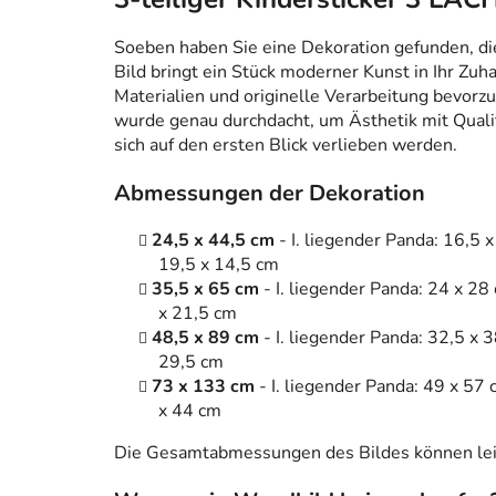
Soeben haben Sie eine Dekoration gefunden, die n
Bild bringt ein Stück moderner Kunst in Ihr Zuh
Materialien und originelle Verarbeitung bevorzug
wurde genau durchdacht, um Ästhetik mit Qualitä
sich auf den ersten Blick verlieben werden.
Abmessungen der Dekoration
24,5 x 44,5 cm
- I. liegender Panda: 16,5 x 
19,5 x 14,5 cm
35,5 x 65 cm
- I. liegender Panda: 24 x 28 
x 21,5 cm
48,5 x 89 cm
- I. liegender Panda: 32,5 x 38
29,5 cm
73 x 133 cm
- I. liegender Panda: 49 x 57 c
x 44 cm
Die Gesamtabmessungen des Bildes können leic