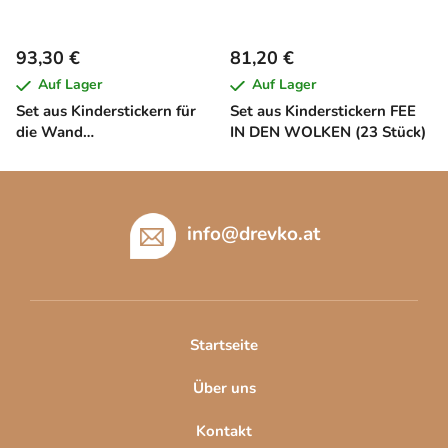
93,30 €
81,20 €
Auf Lager
Auf Lager
Set aus Kinderstickern für
Set aus Kinderstickern FEE
die Wand
IN DEN WOLKEN (23 Stück)
UNTERWASSERWELT (23
Stück)
F
u
ß
info
@
drevko.at
z
e
i
l
Startseite
e
Über uns
Kontakt