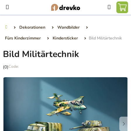
Zum
Suchen
Inhalt
WA
springen
Dekorationen
Wandbilder
Startseite
Fürs Kinderzimmer
Kindersticker
Bild Militärtechnik
Bild Militärtechnik
Die
(0)
durchschnittliche
Produktbewertung
ist
0,0
von
5
Sternen.