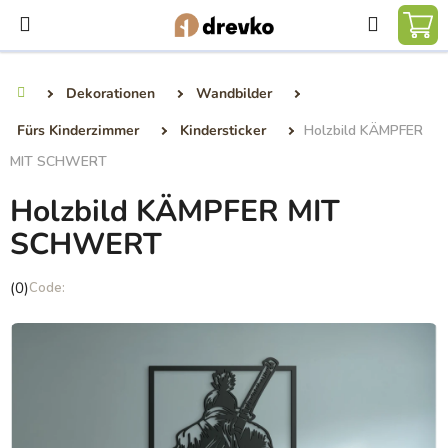
Zum
Suchen
Inhalt
WA
springen
Dekorationen
Wandbilder
Startseite
Fürs Kinderzimmer
Kindersticker
Holzbild KÄMPFER
MIT SCHWERT
Holzbild KÄMPFER MIT
SCHWERT
Die
(0)
durchschnittliche
Produktbewertung
ist
0,0
von
5
Sternen.