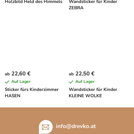
Holzbild Held des Himmels
Wandsticker für Kinder
ZEBRA
22,60 €
22,50 €
ab
ab
Auf Lager
Auf Lager
Sticker fürs Kinderzimmer
Wandsticker für Kinder
HASEN
KLEINE WOLKE
F
u
ß
info
@
drevko.at