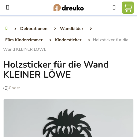
Zum
Suchen
Inhalt
WA
springen
Dekorationen
Wandbilder
Startseite
Fürs Kinderzimmer
Kindersticker
Holzsticker für die
Wand KLEINER LÖWE
Holzsticker für die Wand
KLEINER LÖWE
Die
(0)
durchschnittliche
Produktbewertung
ist
0,0
von
5
Sternen.