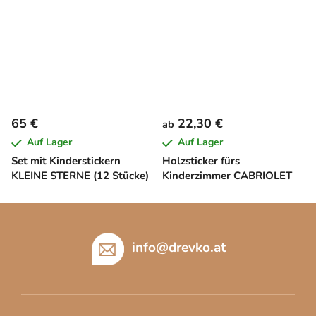
65 €
22,30 €
ab
Auf Lager
Auf Lager
Set mit Kinderstickern
Holzsticker fürs
KLEINE STERNE (12 Stücke)
Kinderzimmer CABRIOLET
F
u
ß
info
@
drevko.at
z
e
i