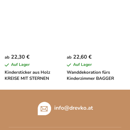
22,30 €
22,60 €
ab
ab
Auf Lager
Auf Lager
Kindersticker aus Holz
Wanddekoration fürs
KREISE MIT STERNEN
Kinderzimmer BAGGER
F
u
ß
info
@
drevko.at
z
e