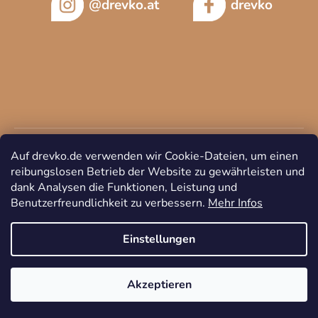
@drevko.at
drevko
Auf drevko.de verwenden wir Cookie-Dateien, um einen
reibungslosen Betrieb der Website zu gewährleisten und
dank Analysen die Funktionen, Leistung und
Benutzerfreundlichkeit zu verbessern.
Mehr Infos
Copyright 2026
DREVKO
. Alle Rechte vorbehalten.
Cookie-
Einstellungen ändern
Einstellungen
Akzeptieren
Erstellt von Shoptet