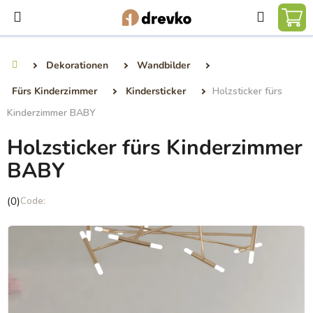
Zum
Suchen
Inhalt
WA
springen
Dekorationen
Wandbilder
Startseite
Fürs Kinderzimmer
Kindersticker
Holzsticker fürs
Kinderzimmer BABY
Holzsticker fürs Kinderzimmer
BABY
Die
(0)
durchschnittliche
Produktbewertung
ist
0,0
von
5
Sternen.