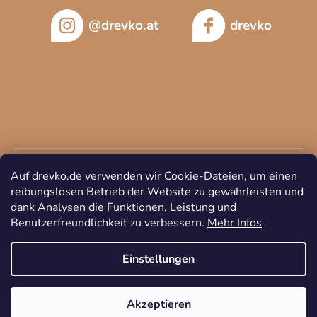
@drevko.at
drevko
Auf drevko.de verwenden wir Cookie-Dateien, um einen
reibungslosen Betrieb der Website zu gewährleisten und
dank Analysen die Funktionen, Leistung und
Benutzerfreundlichkeit zu verbessern.
Mehr Infos
Copyright 2026
DREVKO
. Alle Rechte vorbehalten.
Cookie-
Einstellungen ändern
Einstellungen
Akzeptieren
Erstellt von Shoptet