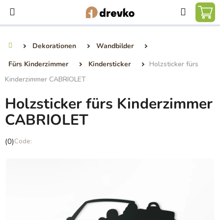
Zum
Suchen
Inhalt
WA
springen
Dekorationen
Wandbilder
Startseite
Fürs Kinderzimmer
Kindersticker
Holzsticker fürs
Kinderzimmer CABRIOLET
Holzsticker fürs Kinderzimmer
CABRIOLET
Die
(0)
durchschnittliche
Produktbewertung
ist
0,0
von
5
Sternen.