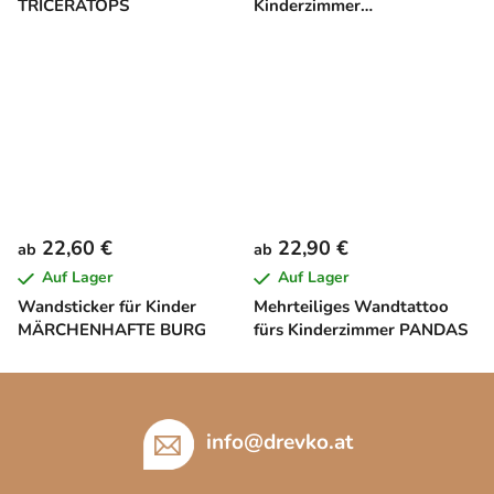
TRICERATOPS
Kinderzimmer
SCHMETTERLING
22,60 €
22,90 €
ab
ab
Auf Lager
Auf Lager
Wandsticker für Kinder
Mehrteiliges Wandtattoo
MÄRCHENHAFTE BURG
fürs Kinderzimmer PANDAS
F
u
ß
info
@
drevko.at
z