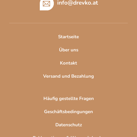
ß
info
@
drevko.at
z
e
i
l
Startseite
e
Über uns
Kontakt
Versand und Bezahlung
Häufig gestellte Fragen
Geschäftsbedingungen
Datenschutz