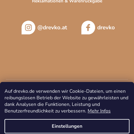
Reklamationen & Warenrückgabe
@drevko.at
drevko
Auf drevko.de verwenden wir Cookie-Dateien, um einen
reibungslosen Betrieb der Website zu gewährleisten und
dank Analysen die Funktionen, Leistung und
Benutzerfreundlichkeit zu verbessern.
Mehr Infos
Copyright 2026
DREVKO
. Alle Rechte vorbehalten.
Cookie-
Einstellungen ändern
Einstellungen