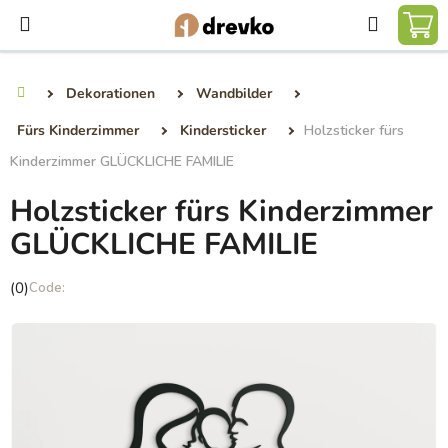
Zum
Suchen
Inhalt
WA
springen
Dekorationen
Wandbilder
Startseite
Fürs Kinderzimmer
Kindersticker
Holzsticker fürs
Kinderzimmer GLÜCKLICHE FAMILIE
Holzsticker fürs Kinderzimmer
GLÜCKLICHE FAMILIE
Die
(0)
durchschnittliche
Produktbewertung
ist
0,0
von
5
Sternen.