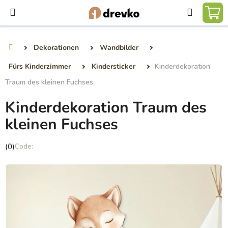
Zum
Suchen
Inhalt
WA
springen
Dekorationen
Wandbilder
Startseite
Fürs Kinderzimmer
Kindersticker
Kinderdekoration
Traum des kleinen Fuchses
Kinderdekoration Traum des
kleinen Fuchses
Die
(0)
durchschnittliche
Produktbewertung
ist
0,0
von
5
Sternen.