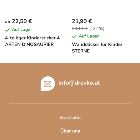
22,50 €
21,90 €
ab
28,40 €
(–22 %)
Auf Lager
Auf Lager
4-teiliger Kindersticker 4
ARTEN DINOSAURIER
Wandsticker für Kinder
STERNE
F
u
ß
info
@
drevko.at
z
e
i
l
Startseite
e
Über uns