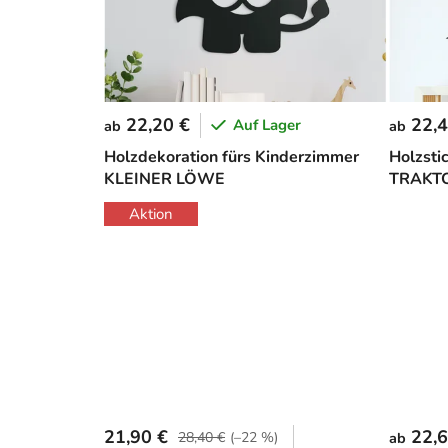
22,20 €
22,4
Auf Lager
ab
ab
Holzdekoration fürs Kinderzimmer
Holzsti
KLEINER LÖWE
TRAKT
Aktion
21,90 €
22,6
28,40 €
(–22 %)
ab