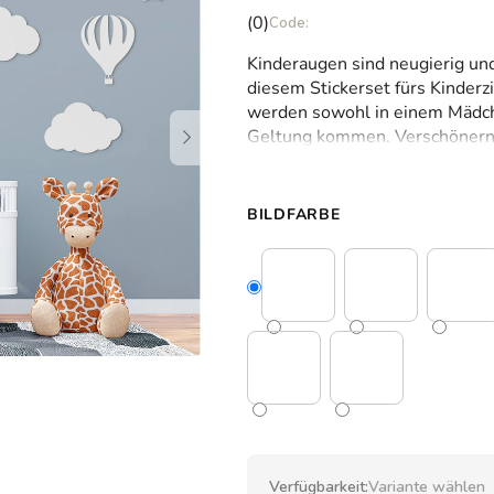
Die
(0)
durchschnittliche
Kinderaugen sind neugierig und
Produktbewertung
diesem Stickerset fürs Kinde
ist
werden sowohl in einem Mädch
0,0
Geltung kommen. Verschönern
von
stilvollen Stickern im trendig
5
Sternen.
BILDFARBE
Verfügbarkeit:
Variante wählen