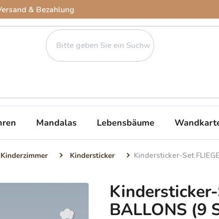
Versand & Bezahlung
ren
Mandalas
Lebensbäume
Wandkart
 Kinderzimmer
Kindersticker
Kindersticker-Set FLIE
Kindersticke
BALLONS (9 S