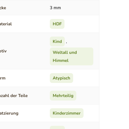
cke
3 mm
terial
HDF
Kind
,
tiv
Weltall und
Himmel
orm
Atypisch
zahl der Teile
Mehrteilig
atzierung
Kinderzimmer