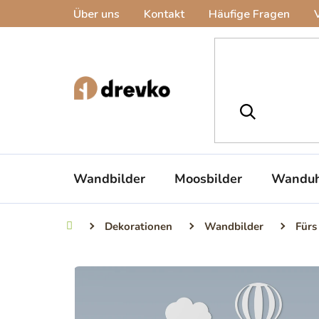
Zum
Über uns
Kontakt
Häufige Fragen
Inhalt
springen
Wandbilder
Moosbilder
Wanduh
Dekorationen
Wandbilder
Fürs
Startseite