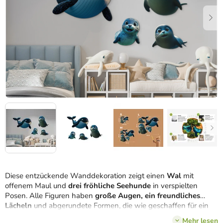
Diese entzückende Wanddekoration zeigt einen
Wal
mit
offenem Maul und
drei fröhliche Seehunde
in verspielten
Posen. Alle Figuren haben
große Augen, ein freundliches
Lächeln
und abgerundete Formen, die wie geschaffen für ein
Kinderzimmer sind. Die Dekoration wirkt freundlich, fröhlich und
Mehr lesen