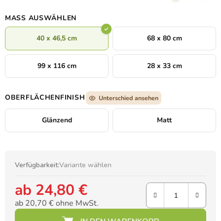
fördert die Fantasie und die Liebe zur Meereswelt.
MASS AUSWÄHLEN
40 x 46,5 cm
68 x 80 cm
99 x 116 cm
28 x 33 cm
OBERFLÄCHENFINISH
Unterschied ansehen
Glänzend
Matt
Verfügbarkeit:
Variante wählen
ab
24,80 €
ab
20,70 €
ohne MwSt.
Verkaufspreis: