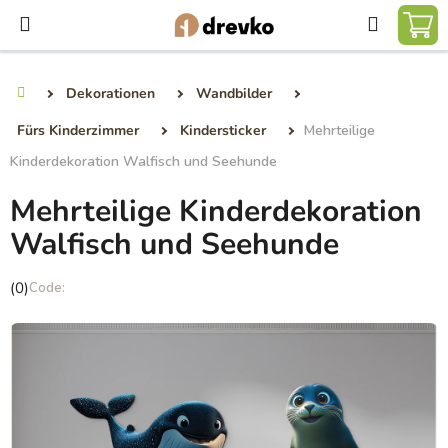
Zum
Suchen
Inhalt
WA
springen
Dekorationen
Wandbilder
Startseite
Fürs Kinderzimmer
Kindersticker
Mehrteilige
Kinderdekoration Walfisch und Seehunde
Mehrteilige Kinderdekoration
Walfisch und Seehunde
Die
(0)
durchschnittliche
Produktbewertung
ist
0,0
von
5
Sternen.