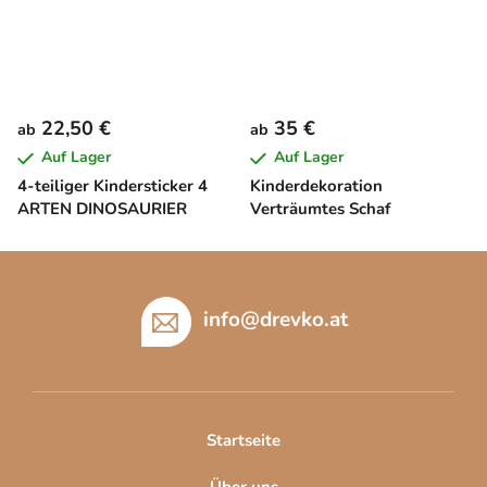
22,50 €
35 €
ab
ab
Auf Lager
Auf Lager
4-teiliger Kindersticker 4
Kinderdekoration
ARTEN DINOSAURIER
Verträumtes Schaf
F
u
ß
info
@
drevko.at
z
e
i
l
Startseite
e
Über uns