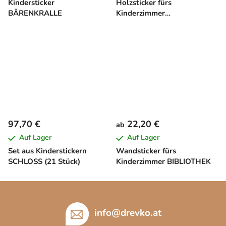
Kindersticker
Holzsticker fürs
BÄRENKRALLE
Kinderzimmer
SCHMETTERLING
97,70 €
22,20 €
ab
Auf Lager
Auf Lager
Set aus Kinderstickern
Wandsticker fürs
SCHLOSS (21 Stück)
Kinderzimmer BIBLIOTHEK
F
u
ß
info
@
drevko.at