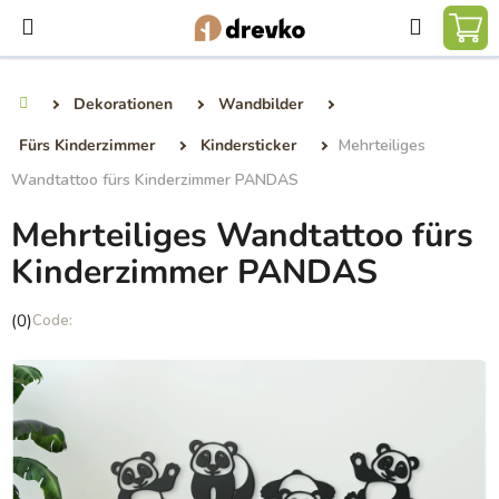
Zum
Suchen
Inhalt
WA
springen
Dekorationen
Wandbilder
Startseite
Fürs Kinderzimmer
Kindersticker
Mehrteiliges
Wandtattoo fürs Kinderzimmer PANDAS
Mehrteiliges Wandtattoo fürs
Kinderzimmer PANDAS
Die
(0)
durchschnittliche
Produktbewertung
ist
0,0
von
5
Sternen.