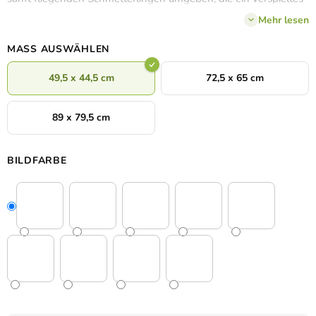
und einladendes Bild schaffen. Dieses Design verleiht dem
Mehr lesen
Zimmer einen fröhlichen und inspirierenden Touch und regt die
Fantasie des Kindes an.
MASS AUSWÄHLEN
49,5 x 44,5 cm
72,5 x 65 cm
89 x 79,5 cm
BILDFARBE