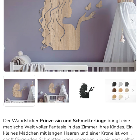
Sternen.
Der Wandsticker
Prinzessin und Schmetterlinge
bringt eine
magische Welt voller Fantasie in das Zimmer Ihres Kindes. Ein
kleines Mädchen mit langen Haaren und einer Krone ist von
sanft fliegenden Schmetterlingen umgeben, die ein verspieltes