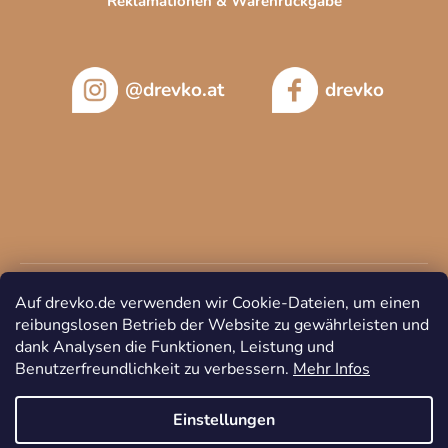
Reklamationen & Warenrückgabe
@drevko.at
drevko
Auf drevko.de verwenden wir Cookie-Dateien, um einen
reibungslosen Betrieb der Website zu gewährleisten und
dank Analysen die Funktionen, Leistung und
Benutzerfreundlichkeit zu verbessern.
Mehr Infos
Copyright 2026
DREVKO
. Alle Rechte vorbehalten.
Cookie-
Einstellungen ändern
Einstellungen