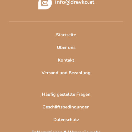
ß
info
@
drevko.at
z
e
i
l
Startseite
e
Über uns
Kontakt
Versand und Bezahlung
Häufig gestellte Fragen
Geschäftsbedingungen
Datenschutz