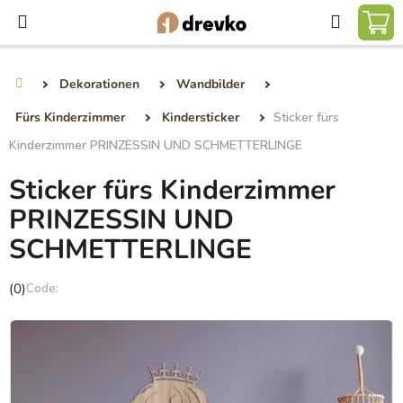
Zum
Suchen
Inhalt
WA
springen
Dekorationen
Wandbilder
Startseite
Fürs Kinderzimmer
Kindersticker
Sticker fürs
Kinderzimmer PRINZESSIN UND SCHMETTERLINGE
Sticker fürs Kinderzimmer
PRINZESSIN UND
SCHMETTERLINGE
Die
(0)
durchschnittliche
Produktbewertung
ist
0,0
von
5