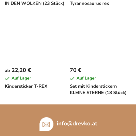
IN DEN WOLKEN (23 Stück)
Tyrannosaurus rex
22,20 €
70 €
ab
Auf Lager
Auf Lager
Kindersticker T-REX
Set mit Kinderstickern
KLEINE STERNE (18 Stück)
F
u
ß
info
@
drevko.at
z