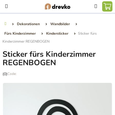
Zum
Suchen
Inhalt
WA
springen
Dekorationen
Wandbilder
Startseite
Fürs Kinderzimmer
Kindersticker
Sticker fürs
Kinderzimmer REGENBOGEN
Sticker fürs Kinderzimmer
REGENBOGEN
Die
(0)
durchschnittliche
Produktbewertung
ist
0,0
von
5
Sternen.