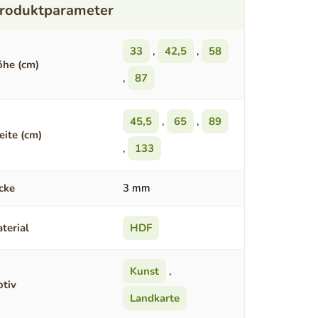
33
,
42,5
,
58
he (cm)
,
87
45,5
,
65
,
89
eite (cm)
,
133
cke
3 mm
terial
HDF
Kunst
,
tiv
Landkarte