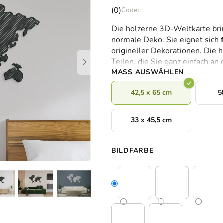
Die
(0)
durchschnittliche
Die hölzerne 3D-Weltkarte bri
Produktbewertung
normale Deko. Sie eignet sich
ist
origineller Dekorationen. Die
0,0
Teilen, die Sie ganz einfach a
von
MASS AUSWÄHLEN
5
Sternen.
42,5 x 65 cm
5
33 x 45,5 cm
BILDFARBE