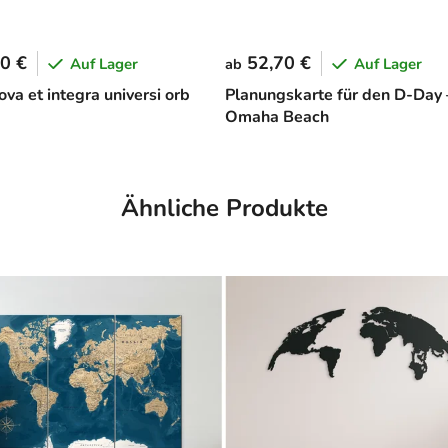
0 €
52,70 €
Auf Lager
Auf Lager
ab
va et integra universi orb
Planungskarte für den D-Day 
Omaha Beach
Ähnliche Produkte