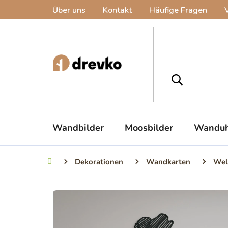
Zum
Über uns
Kontakt
Häufige Fragen
Inhalt
springen
Wandbilder
Moosbilder
Wanduh
Dekorationen
Wandkarten
Wel
Startseite