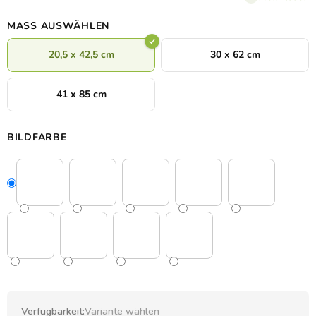
Auswahl stehen
3 Größen und 8 Holzdekore
.
MASS AUSWÄHLEN
20,5 x 42,5 cm
30 x 62 cm
41 x 85 cm
BILDFARBE
Verfügbarkeit:
Variante wählen