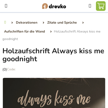
Zum
Suchen
Inhalt
WA
springen
Dekorationen
Zitate und Sprüche
Startseite
Aufschriften für die Wand
Holzaufschrift Always kiss me
goodnight
Holzaufschrift Always kiss me
goodnight
Die
(0)
durchschnittliche
Produktbewertung
ist
0,0
von
5
Sternen.