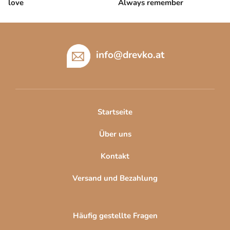
love
Always remember
F
u
ß
info
@
drevko.at
z
e
i
l
Startseite
e
Über uns
Kontakt
Versand und Bezahlung
Häufig gestellte Fragen