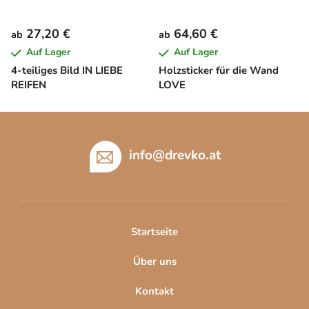
27,20 €
64,60 €
ab
ab
Auf Lager
Auf Lager
4-teiliges Bild IN LIEBE
Holzsticker für die Wand
REIFEN
LOVE
F
u
ß
info
@
drevko.at
z
e
i
l
Startseite
e
Über uns
Kontakt