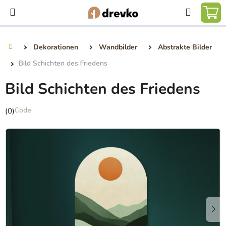
Zum
Suchen
Inhalt
WA
springen
Dekorationen
Wandbilder
Abstrakte Bilder
Startseite
Bild Schichten des Friedens
Bild Schichten des Friedens
Die
(0)
durchschnittliche
Produktbewertung
ist
0,0
von
5
Sternen.