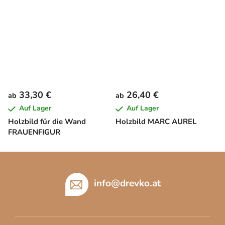
33,30 €
26,40 €
ab
ab
Auf Lager
Auf Lager
Holzbild für die Wand
Holzbild MARC AUREL
FRAUENFIGUR
F
u
ß
info
@
drevko.at
z
e
i