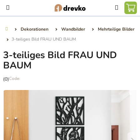
Zum
Suchen
Inhalt
WA
springen
Dekorationen
Wandbilder
Mehrteilige Bilder
Startseite
3-teiliges Bild FRAU UND BAUM
3-teiliges Bild FRAU UND
BAUM
Die
(0)
durchschnittliche
Produktbewertung
ist
0,0
von
5
Sternen.