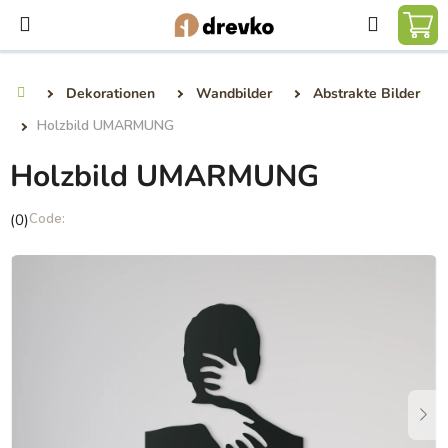
Zum
Suchen
Inhalt
WA
springen
Dekorationen
Wandbilder
Abstrakte Bilder
Startseite
Holzbild UMARMUNG
Holzbild UMARMUNG
Die
(0)
durchschnittliche
Produktbewertung
ist
0,0
von
5
Sternen.