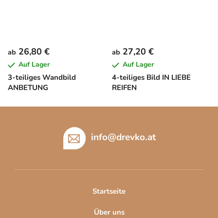
26,80 €
27,20 €
ab
ab
Auf Lager
Auf Lager
3-teiliges Wandbild
4-teiliges Bild IN LIEBE
ANBETUNG
REIFEN
F
u
ß
info
@
drevko.at
z
e
i
l
Startseite
e
Über uns