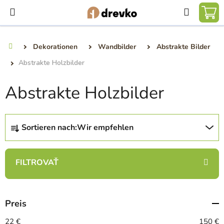
Zum
Suchen
Inhalt
WA
springen
Dekorationen
Wandbilder
Abstrakte Bilder
Startseite
Abstrakte Holzbilder
Abstrakte Holzbilder
P
Sortieren nach:
Wir empfehlen
r
o
d
u
k
t
Preis
s
22
€
150
€