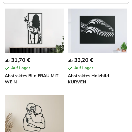
L
i
s
t
e
d
e
31,70 €
33,20 €
ab
ab
r
Auf Lager
Auf Lager
P
Abstraktes Bild FRAU MIT
Abstraktes Holzbild
r
WEIN
KURVEN
o
d
u
k
t
e