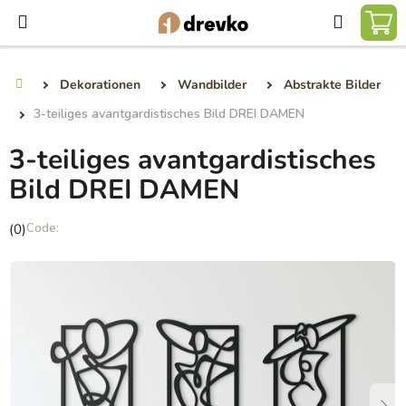
Zum
Suchen
Inhalt
WA
springen
Dekorationen
Wandbilder
Abstrakte Bilder
Startseite
3-teiliges avantgardistisches Bild DREI DAMEN
3-teiliges avantgardistisches
Bild DREI DAMEN
Die
(0)
durchschnittliche
Produktbewertung
ist
0,0
von
5
Sternen.