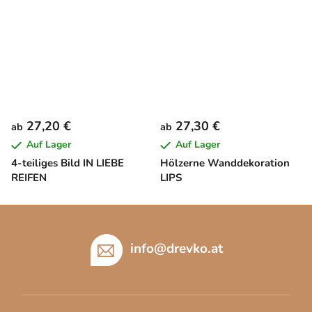
27,20 €
27,30 €
ab
ab
Auf Lager
Auf Lager
4-teiliges Bild IN LIEBE
Hölzerne Wanddekoration
REIFEN
LIPS
F
u
ß
info
@
drevko.at
z
e
i