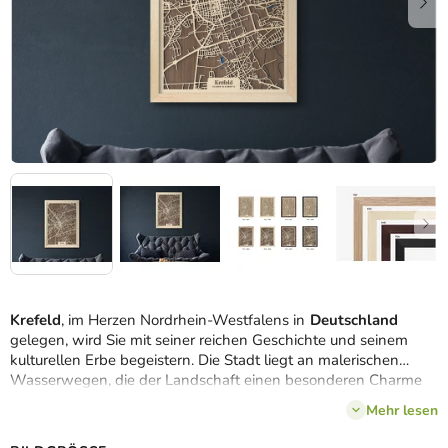
Krefeld
, im Herzen Nordrhein-Westfalens in
Deutschland
gelegen, wird Sie mit seiner reichen Geschichte und seinem
kulturellen Erbe begeistern. Die Stadt liegt an malerischen
Wasserwegen, die der Landschaft einen besonderen Charme
verleihen.
Unsere 3D-Karte
bildet das Gewirr von Straßen,
Mehr lesen
Wegen und Wasserstraßen
originalgetreu
ab
und erweckt das
authentische Stadtbild von Krefeld zum Leben. Das dekorative