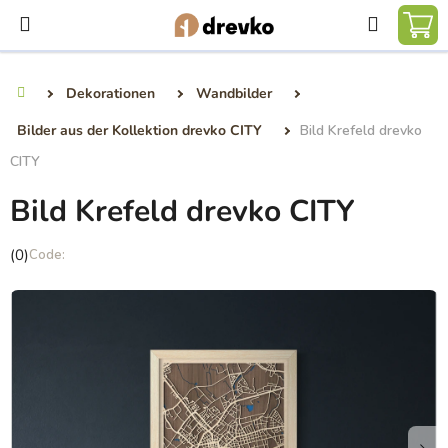
Zum
Suchen
Inhalt
WA
springen
Dekorationen
Wandbilder
Startseite
Bilder aus der Kollektion drevko CITY
Bild Krefeld drevko
CITY
Bild Krefeld drevko CITY
Die
(0)
durchschnittliche
Produktbewertung
ist
0,0
von
5
Sternen.