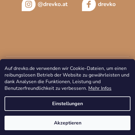
@drevko.at
drevko
Auf drevko.de verwenden wir Cookie-Dateien, um einen
reibungslosen Betrieb der Website zu gewährleisten und
dank Analysen die Funktionen, Leistung und
Benutzerfreundlichkeit zu verbessern.
Mehr Infos
Copyright 2026
DREVKO
. Alle Rechte vorbehalten.
Cookie-
Einstellungen ändern
Einstellungen
Akzeptieren
Erstellt von Shoptet