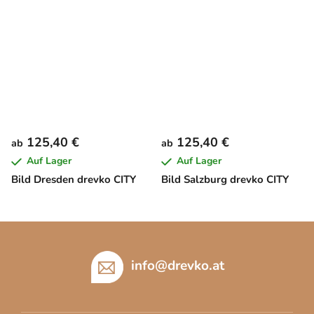
125,40 €
125,40 €
ab
ab
Auf Lager
Auf Lager
Bild Dresden drevko CITY
Bild Salzburg drevko CITY
F
u
ß
info
@
drevko.at
z
e