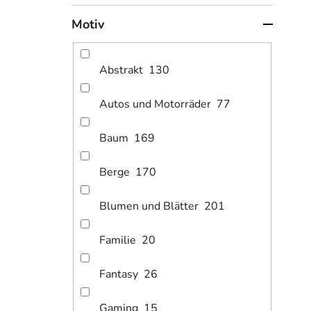
1
ab
Motiv
Bild
Abstrakt
130
Autos und Motorräder
77
Baum
169
Berge
170
Blumen und Blätter
201
1
ab
Familie
20
Bild
Fantasy
26
Gaming
15