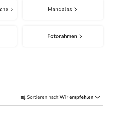
üche
Mandalas
Fotorahmen
P
Sortieren nach:
Wir empfehlen
r
o
d
u
k