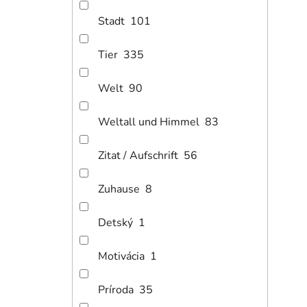
Stadt
101
Tier
335
Welt
90
Weltall und Himmel
83
1
ab
Zitat / Aufschrift
56
Bild
Zuhause
8
Detský
1
Motivácia
1
Príroda
35