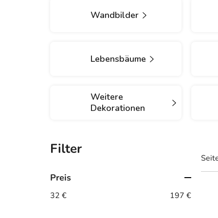
Wandbilder
Lebensbäume
Weitere
Dekorationen
S
e
Seit
i
t
Preis
L
e
32
€
197
€
i
n
s
l