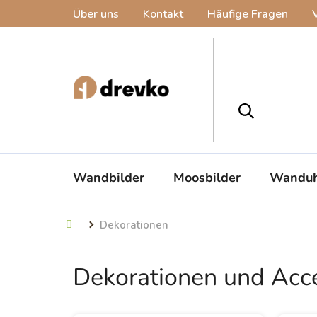
Zum
Über uns
Kontakt
Häufige Fragen
Inhalt
springen
Wandbilder
Moosbilder
Wanduh
Dekorationen
Startseite
Dekorationen und Acce