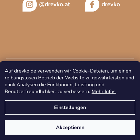
@drevko.at
drevko
Auf drevko.de verwenden wir Cookie-Dateien, um einen
reibungslosen Betrieb der Website zu gewährleisten und
dank Analysen die Funktionen, Leistung und
Benutzerfreundlichkeit zu verbessern.
Mehr Infos
Copyright 2026
DREVKO
. Alle Rechte vorbehalten.
Cookie-
Einstellungen ändern
Einstellungen
Akzeptieren
Erstellt von Shoptet