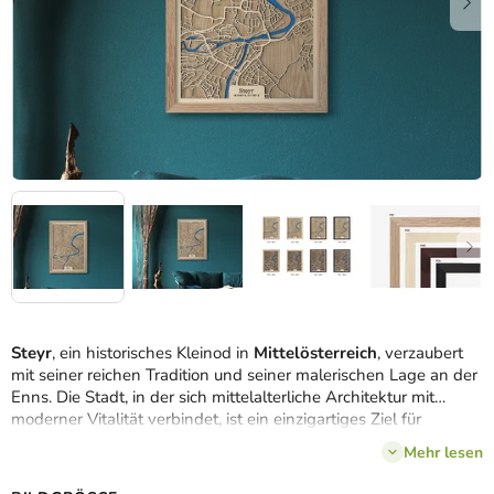
Steyr
, ein historisches Kleinod in
Mittelösterreich
, verzaubert
mit seiner reichen Tradition und seiner malerischen Lage an der
Enns. Die Stadt, in der sich mittelalterliche Architektur mit
moderner Vitalität verbindet, ist ein einzigartiges Ziel für
Geschichts- und Kulturliebhaber. Die verschlungenen Straßen,
Mehr lesen
Wege und Wasserstraßen
der Stadt Steyr am Zusammenfluss
mit der Enns
sind auch auf dem
3D-Stadtplan
eingezeichnet,