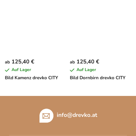
125,40 €
125,40 €
ab
ab
Auf Lager
Auf Lager
Bild Kamenz drevko CITY
Bild Dornbirn drevko CITY
F
u
ß
info
@
drevko.at
z
e