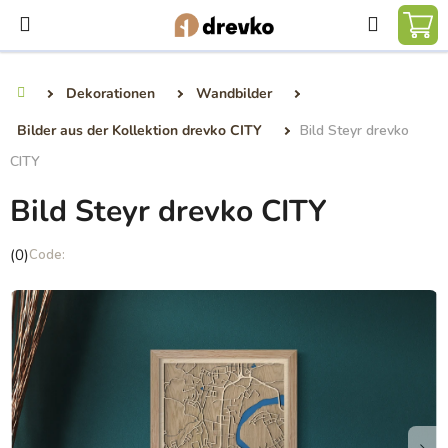
Zum
Suchen
Inhalt
WA
springen
Dekorationen
Wandbilder
Startseite
Bilder aus der Kollektion drevko CITY
Bild Steyr drevko
CITY
Bild Steyr drevko CITY
Die
(0)
durchschnittliche
Produktbewertung
ist
0,0
von
5
Sternen.