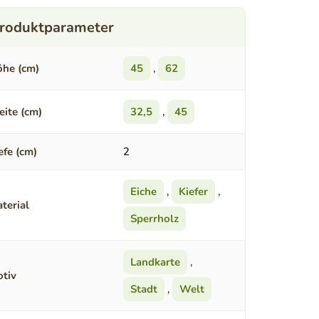
he (cm)
45
,
62
eite (cm)
32,5
,
45
efe (cm)
2
Eiche
,
Kiefer
,
terial
Sperrholz
Landkarte
,
tiv
Stadt
,
Welt