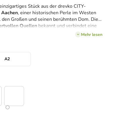
einzigartiges Stück aus der drevko CITY-
Aachen
, einer historischen Perle im Westen
rl den Großen und seinen berühmten Dom. Die
ertvollen Quellen
bekannt und verbindet eine
ebhaften Studentenatmosphäre. Die ikonischen
Mehr lesen
serem detaillierten Holzdesign zum Leben
arbgebung und die Abmessungen
gerne
an
Ihre
enießen Sie den unwiederholbaren Charme
em eigenen Zuhause!
A2