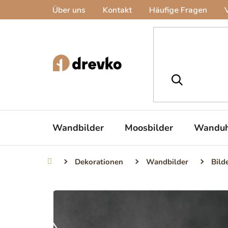
Zum
Über uns
Kontakt
Häufige Fragen
Inhalt
springen
Wandbilder
Moosbilder
Wanduh
Dekorationen
Wandbilder
Bild
Startseite