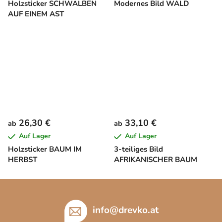
Holzsticker SCHWALBEN
Modernes Bild WALD
AUF EINEM AST
26,30 €
33,10 €
ab
ab
Auf Lager
Auf Lager
Holzsticker BAUM IM
3-teiliges Bild
HERBST
AFRIKANISCHER BAUM
F
u
ß
info
@
drevko.at