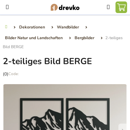
Zum
Suchen
Inhalt
WA
springen
Dekorationen
Wandbilder
Startseite
Bilder Natur und Landschaften
Bergbilder
2-teiliges
Bild BERGE
2-teiliges Bild BERGE
Die
(0)
durchschnittliche
Produktbewertung
ist
0,0
von
5
Sternen.