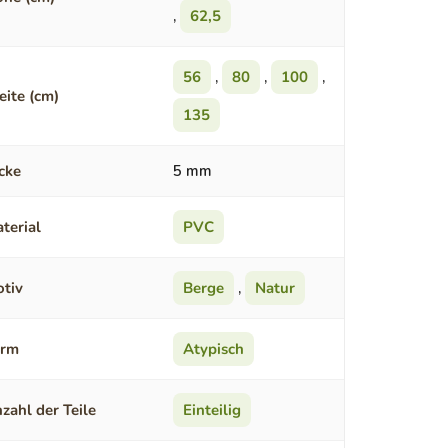
,
62,5
56
,
80
,
100
,
eite (cm)
135
cke
5 mm
terial
PVC
tiv
Berge
,
Natur
orm
Atypisch
zahl der Teile
Einteilig