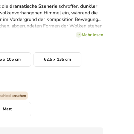
t die
dramatische Szenerie
schroffer,
dunkler
wolkenverhangenen Himmel ein, während die
r im Vordergrund der Komposition Bewegung
eichen, abgerundeten Formen der Wolken stehen
nien der Berge und erzeugen so einen
Mehr lesen
ndruck. Die dunkelblaue und graue Farbpalette
mmer gelb-orangefarbenen Lichts auf den
er Hoffnung inmitten des aufziehenden Sturms.
5 x 105 cm
62,5 x 135 cm
schied ansehen
Matt