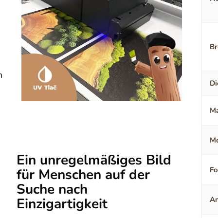
Br
n
Di
Ma
Mo
Ein unregelmäßiges Bild
F
für Menschen auf der
Suche nach
Einzigartigkeit
An