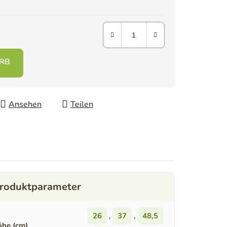
Ansehen
Teilen
26
,
37
,
48,5
he (cm)