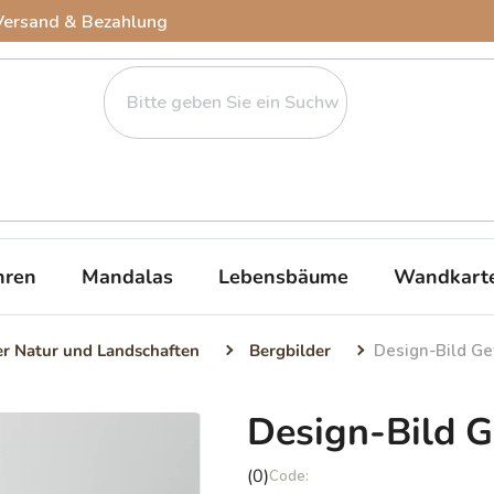
Versand & Bezahlung
ren
Mandalas
Lebensbäume
Wandkart
er Natur und Landschaften
Bergbilder
Design-Bild Gew
Design-Bild Ge
Die
(0)