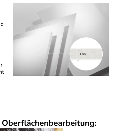
nd
r,
nt
r Oberflächenbearbeitung: