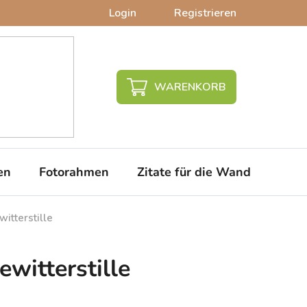
Login
Registrieren
WARENKORB
en
Fotorahmen
Zitate für die Wand
PVC-
itterstille
witterstille