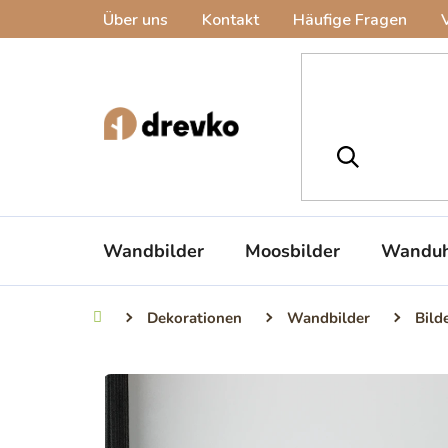
Zum
Über uns
Kontakt
Häufige Fragen
Inhalt
springen
Wandbilder
Moosbilder
Wanduh
Dekorationen
Wandbilder
Bild
Startseite