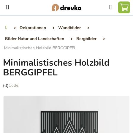
Zum
Suchen
Inhalt
WA
springen
Dekorationen
Wandbilder
Startseite
Bilder Natur und Landschaften
Bergbilder
Minimalistisches Holzbild BERGGIPFEL
Minimalistisches Holzbild
BERGGIPFEL
Die
(0)
durchschnittliche
Produktbewertung
ist
0,0
von
5
Sternen.