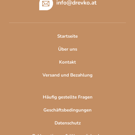
ß
info
@
drevko.at
z
e
i
l
Startseite
e
Über uns
Kontakt
Versand und Bezahlung
Häufig gestellte Fragen
Geschäftsbedingungen
Datenschutz