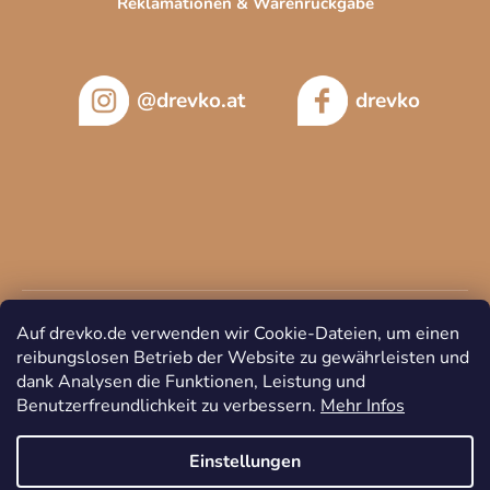
Reklamationen & Warenrückgabe
@drevko.at
drevko
Auf drevko.de verwenden wir Cookie-Dateien, um einen
reibungslosen Betrieb der Website zu gewährleisten und
dank Analysen die Funktionen, Leistung und
Benutzerfreundlichkeit zu verbessern.
Mehr Infos
Copyright 2026
DREVKO
. Alle Rechte vorbehalten.
Cookie-
Einstellungen ändern
Einstellungen