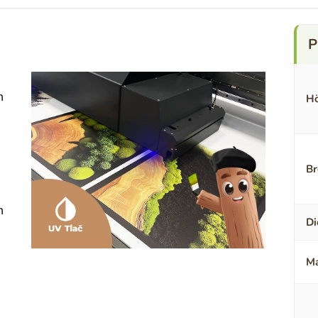
n
Hö
Br
n
Di
Ma