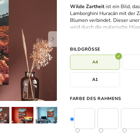
durchschnittliche
Wilde Zartheit
ist ein Bild, d
Produktbewertung
Lamborghini Huracán mit der Za
ist
Blumen verbindet. Dieser uner
0,0
wird durch die malerische Hüg
von
Himmel mit Wolken noch verstär
5
gleichzeitig poetisch – ideal f
Sternen.
Effekten.
BILDGRÖSSE
A4
A1
FARBE DES RAHMENS