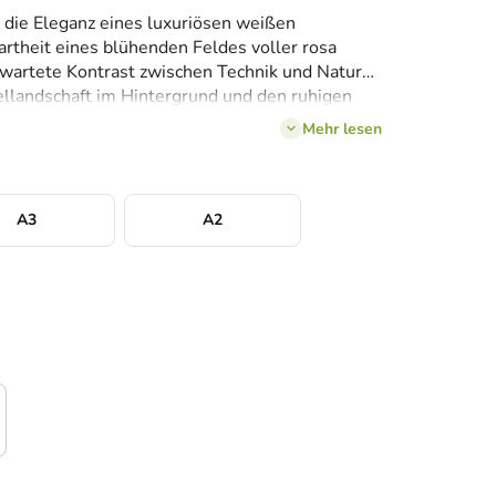
as die Eleganz eines luxuriösen weißen
rtheit eines blühenden Feldes voller rosa
wartete Kontrast zwischen Technik und Natur
ellandschaft im Hintergrund und den ruhigen
kt. Das Bild wirkt modern, stilvoll und
Mehr lesen
ür Liebhaber von Autos, Design und visuellen
A3
A2