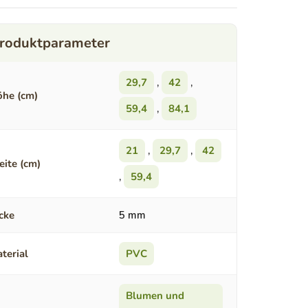
29,7
,
42
,
he (cm)
59,4
,
84,1
21
,
29,7
,
42
eite (cm)
,
59,4
cke
5 mm
terial
PVC
Blumen und