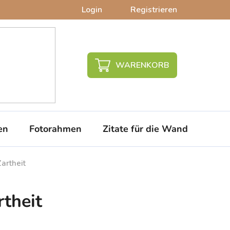
Login
Registrieren
WARENKORB
en
Fotorahmen
Zitate für die Wand
PVC-
artheit
rtheit