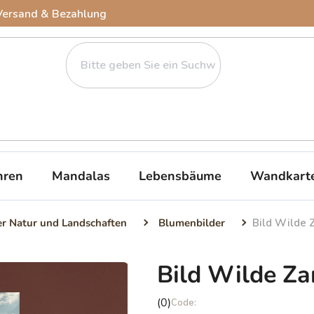
Versand & Bezahlung
ren
Mandalas
Lebensbäume
Wandkart
er Natur und Landschaften
Blumenbilder
Bild Wilde Z
Bild Wilde Za
Die
(0)