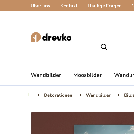
Zum
Über uns
Kontakt
Häufige Fragen
Inhalt
springen
Wandbilder
Moosbilder
Wanduh
Dekorationen
Wandbilder
Bild
Startseite