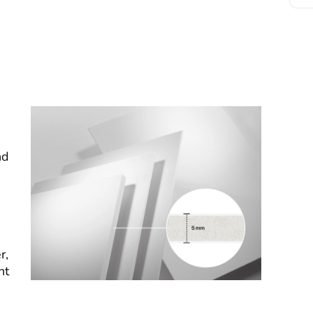
nd
r,
nt