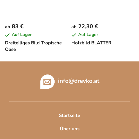
83 €
22,30 €
ab
ab
Auf Lager
Auf Lager
Dreiteiliges Bild Tropische
Holzbild BLÄTTER
Oase
F
u
ß
info
@
drevko.at
z
e
i
l
Startseite
e
Über uns