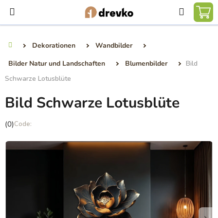
Zum
Suchen
Inhalt
WA
springen
Dekorationen
Wandbilder
Startseite
Bilder Natur und Landschaften
Blumenbilder
Bild
Schwarze Lotusblüte
Bild Schwarze Lotusblüte
Die
(0)
durchschnittliche
Produktbewertung
ist
0,0
von
5
Sternen.