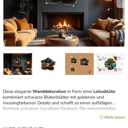
Diese elegante
Wanddekoration
in Form einer
Lotusblüte
kombiniert schwarze Blütenblätter mit goldenen und
messingfarbenen Details und schafft so einen auffälligen
Kontrast und einen luxuriösen Eindruck. Die mehrschichtige
Struktur der Blütenblätter, die in konzentrischen Kreisen
Mehr lesen
angeordnet sind, wirkt voll und tief, während die zarten
metallischen Akzente die Form betonen und dem Werk einen