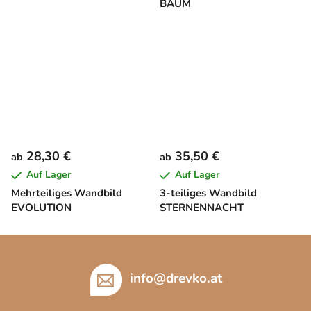
BAUM
28,30 €
35,50 €
ab
ab
Auf Lager
Auf Lager
Mehrteiliges Wandbild
3-teiliges Wandbild
EVOLUTION
STERNENNACHT
F
u
ß
info
@
drevko.at
z