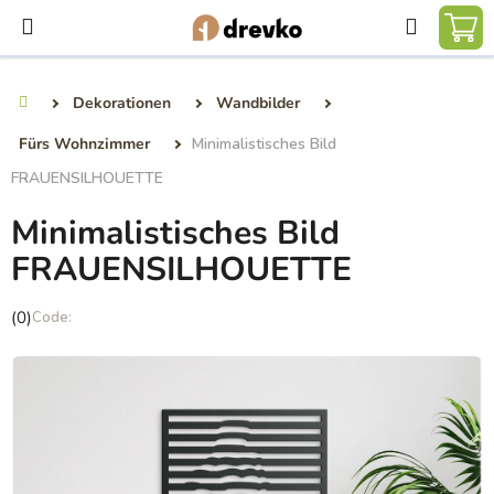
Zum
Suchen
Inhalt
WA
springen
Dekorationen
Wandbilder
Startseite
Fürs Wohnzimmer
Minimalistisches Bild
FRAUENSILHOUETTE
Minimalistisches Bild
FRAUENSILHOUETTE
Die
(0)
durchschnittliche
Produktbewertung
ist
0,0
von
5
Sternen.