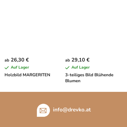
26,30 €
29,10 €
ab
ab
Auf Lager
Auf Lager
Holzbild MARGERITEN
3-teiliges Bild Blühende
Blumen
F
u
ß
info
@
drevko.at
z
e