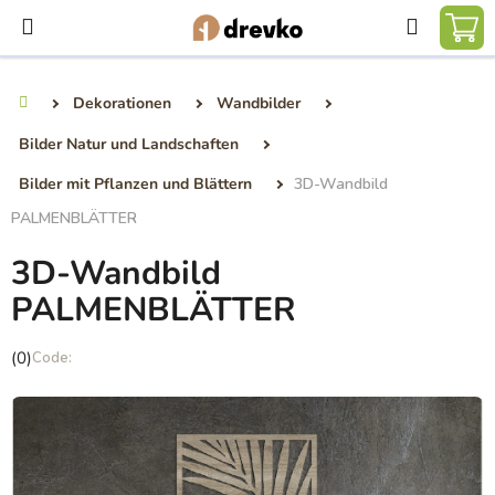
Zum
Suchen
Inhalt
WA
springen
Dekorationen
Wandbilder
Startseite
Bilder Natur und Landschaften
Bilder mit Pflanzen und Blättern
3D-Wandbild
PALMENBLÄTTER
3D-Wandbild
PALMENBLÄTTER
Die
(0)
durchschnittliche
Produktbewertung
ist
0,0
von
5