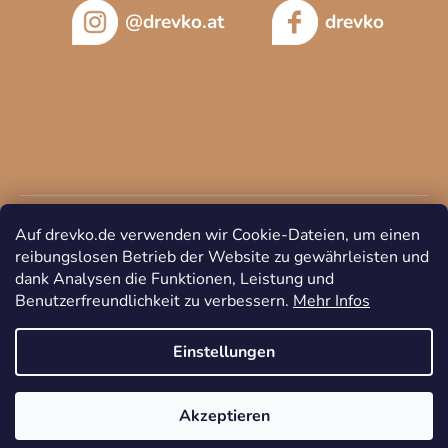
@drevko.at
drevko
Auf drevko.de verwenden wir Cookie-Dateien, um einen
reibungslosen Betrieb der Website zu gewährleisten und
dank Analysen die Funktionen, Leistung und
Benutzerfreundlichkeit zu verbessern.
Mehr Infos
Copyright 2026
DREVKO
. Alle Rechte vorbehalten.
Cookie-
Einstellungen ändern
Einstellungen
Akzeptieren
Erstellt von Shoptet