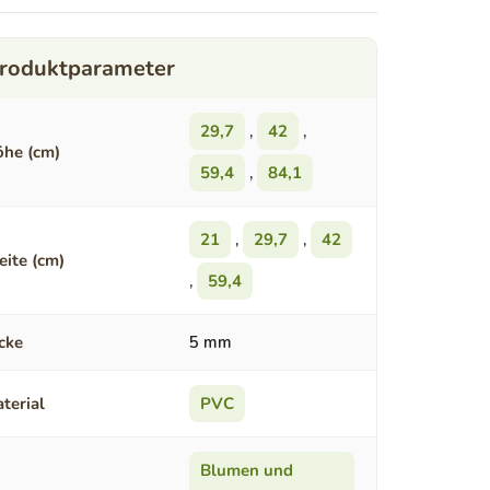
29,7
,
42
,
he (cm)
59,4
,
84,1
21
,
29,7
,
42
eite (cm)
,
59,4
cke
5 mm
terial
PVC
Blumen und