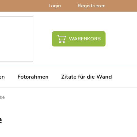
Login
Registrieren
WARENKORB
en
Fotorahmen
Zitate für die Wand
PVC-
se
e