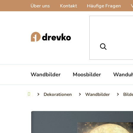
Zum
Über uns
Kontakt
Häufige Fragen
Inhalt
springen
Wandbilder
Moosbilder
Wanduh
Dekorationen
Wandbilder
Bild
Startseite