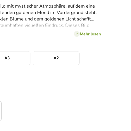
Bild mit mystischer Atmosphäre, auf dem eine
hlenden goldenen Mond im Vordergrund steht.
klen Blume und dem goldenen Licht schafft
raumhaften visuellen Eindruck. Dieses Bild
nen, gedämpften Innenräumen zur Geltung –
Mehr lesen
 an einer dunklen Wand oder als markantes
A3
A2