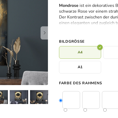
durchschnittliche
Mondrose
ist ein dekoratives 
Produktbewertung
schwarze Rose vor einem stra
ist
Der Kontrast zwischen der dun
0,0
einen eleganten und zugleich t
von
kommt besonders gut in moder
5
zum Beispiel im Schlafzimmer,
Sternen.
Einzelstück im Flur.
BILDGRÖSSE
A4
A1
FARBE DES RAHMENS