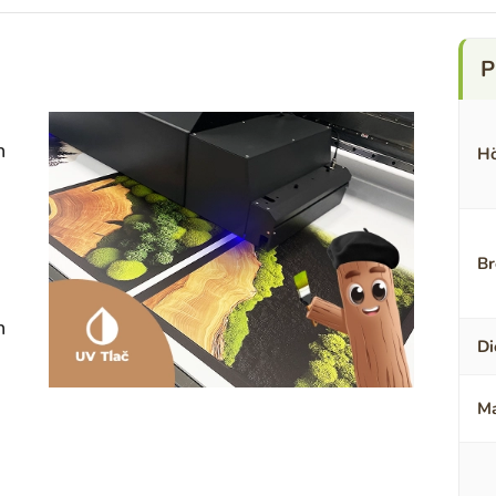
n
Hö
Br
n
Di
Ma