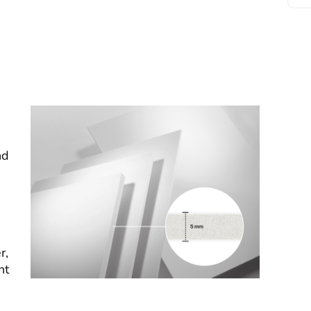
nd
r,
nt