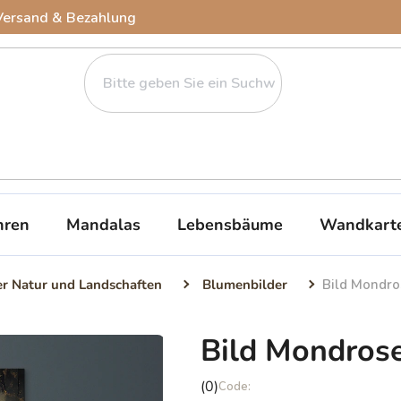
Versand & Bezahlung
ren
Mandalas
Lebensbäume
Wandkart
er Natur und Landschaften
Blumenbilder
Bild Mondro
Bild Mondros
Die
(0)