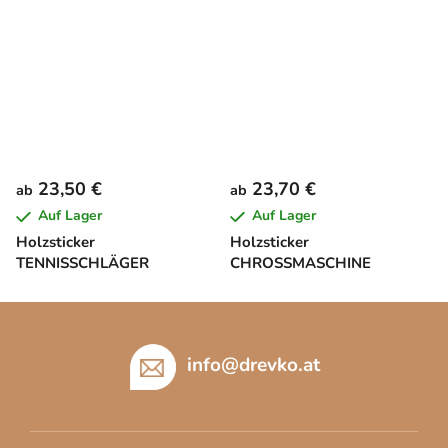
23,50 €
23,70 €
ab
ab
Auf Lager
Auf Lager
Holzsticker
Holzsticker
TENNISSCHLÄGER
CHROSSMASCHINE
F
u
ß
info
@
drevko.at
z
e
i