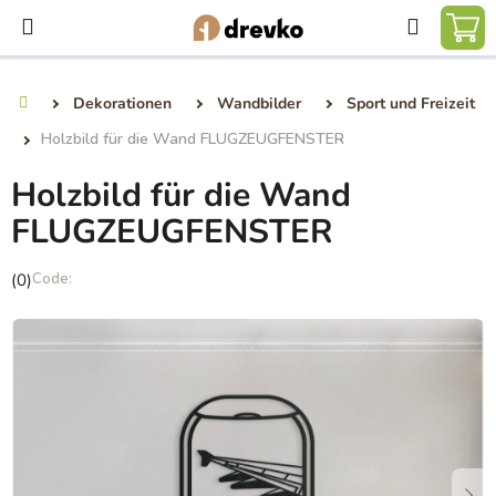
Zum
Suchen
Inhalt
WA
springen
Dekorationen
Wandbilder
Sport und Freizeit
Startseite
Holzbild für die Wand FLUGZEUGFENSTER
Holzbild für die Wand
FLUGZEUGFENSTER
Die
(0)
durchschnittliche
Produktbewertung
ist
0,0
von
5
Sternen.