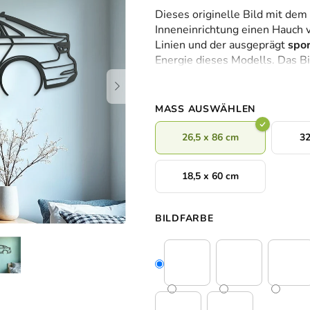
durchschnittliche
Dieses originelle Bild mit dem
Produktbewertung
Inneneinrichtung einen Hauch 
ist
Linien und der ausgeprägt
spor
0,0
Energie dieses Modells. Das Bi
von
zeitlosem Geschmack und dezen
5
Sternen.
MASS AUSWÄHLEN
26,5 x 86 cm
32
18,5 x 60 cm
BILDFARBE