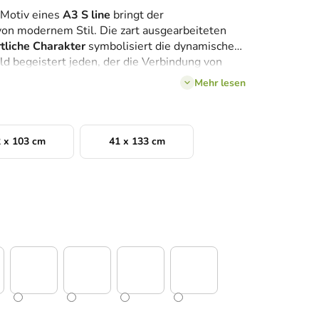
 Motiv eines
A3 S line
bringt der
von modernem Stil. Die zart ausgearbeiteten
tliche Charakter
symbolisiert die dynamische
ld begeistert jeden, der die Verbindung von
ter Exklusivität zu schätzen weiß.
Mehr lesen
 x 103 cm
41 x 133 cm