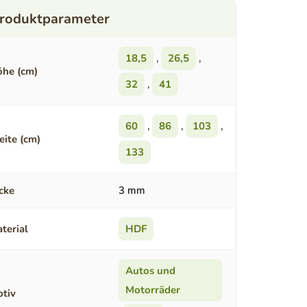
18,5
,
26,5
,
he (cm)
32
,
41
60
,
86
,
103
,
eite (cm)
133
cke
3 mm
terial
HDF
Autos und
Motorräder
tiv