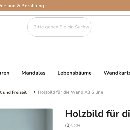
Versand & Bezahlung
ren
Mandalas
Lebensbäume
Wandkart
t und Freizeit
Holzbild für die Wand A3 S line
Holzbild für 
Die
(0)