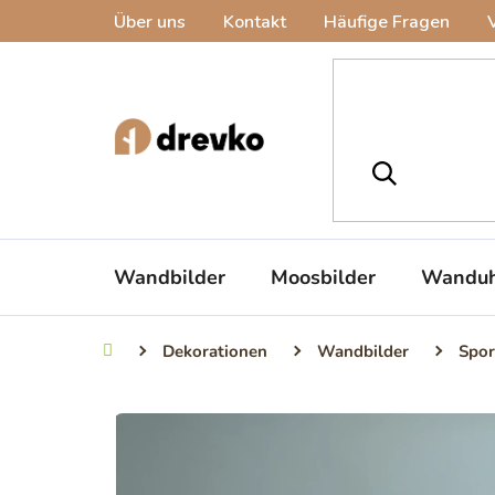
Zum
Über uns
Kontakt
Häufige Fragen
Inhalt
springen
Wandbilder
Moosbilder
Wanduh
Dekorationen
Wandbilder
Spor
Startseite