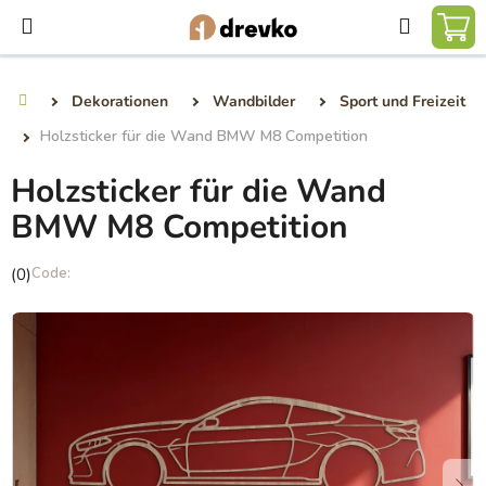
Zum
Suchen
Inhalt
WA
springen
Dekorationen
Wandbilder
Sport und Freizeit
Startseite
Holzsticker für die Wand BMW M8 Competition
Holzsticker für die Wand
BMW M8 Competition
Die
(0)
durchschnittliche
Produktbewertung
ist
0,0
von
5
Sternen.