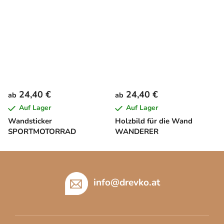
24,40 €
24,40 €
ab
ab
Auf Lager
Auf Lager
Wandsticker
Holzbild für die Wand
SPORTMOTORRAD
WANDERER
F
u
ß
info
@
drevko.at
z
e
i