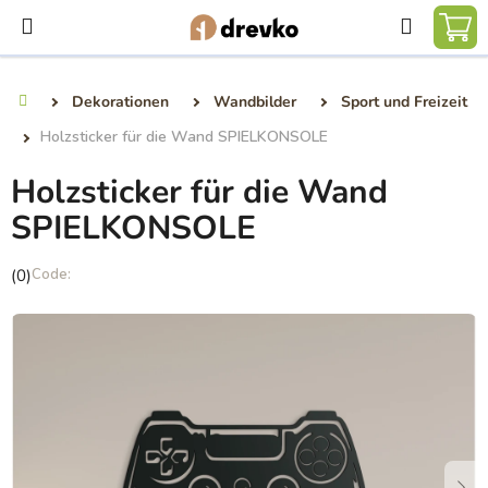
Zum
Suchen
Inhalt
WA
springen
Dekorationen
Wandbilder
Sport und Freizeit
Startseite
Holzsticker für die Wand SPIELKONSOLE
Holzsticker für die Wand
SPIELKONSOLE
Die
(0)
durchschnittliche
Produktbewertung
ist
0,0
von
5
Sternen.