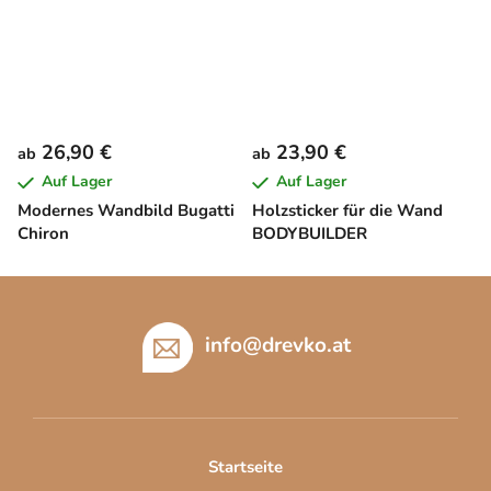
26,90 €
23,90 €
ab
ab
Auf Lager
Auf Lager
Modernes Wandbild Bugatti
Holzsticker für die Wand
Chiron
BODYBUILDER
F
u
ß
info
@
drevko.at
z
e
i
l
Startseite
e