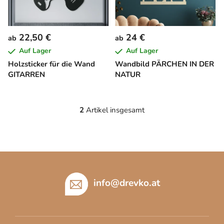
e
d
e
22,50 €
24 €
ab
ab
r
Auf Lager
Auf Lager
P
Holzsticker für die Wand
Wandbild PÄRCHEN IN DER
r
GITARREN
NATUR
o
d
u
2
Artikel insgesamt
S
k
t
t
e
e
u
F
e
u
r
e
ß
info
@
drevko.at
l
z
e
e
m
i