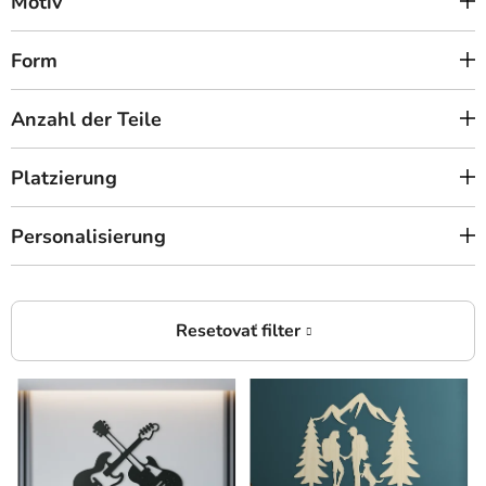
Motiv
Form
Anzahl der Teile
Platzierung
Personalisierung
L
i
s
t