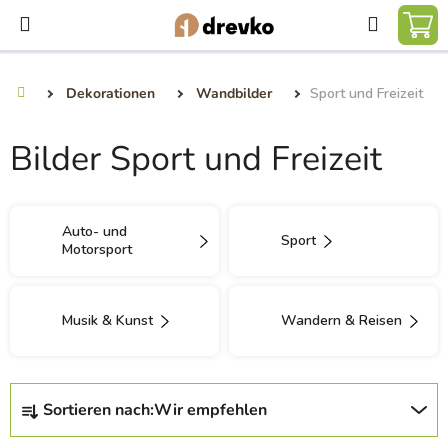
Zum
Suchen
Inhalt
WA
springen
Dekorationen
Wandbilder
Sport und Freizeit
Startseite
Bilder Sport und Freizeit
Auto- und
Sport
Motorsport
Musik & Kunst
Wandern & Reisen
P
Sortieren nach:
Wir empfehlen
r
o