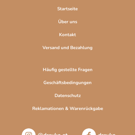
e
l
n
Startseite
t
e
e
Über uns
d
e
Kontakt
r
L
Versand und Bezahlung
i
s
t
Häufig gestellte Fragen
e
Geschäftsbedingungen
Datenschutz
Reklamationen & Warenrückgabe