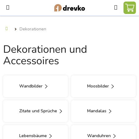
Zum
Suchen
Inhalt
WA
springen
Dekorationen
Startseite
Dekorationen und
Accessoires
Wandbilder
Moosbilder
Zitate und Sprüche
Mandalas
Lebensbäume
Wanduhren