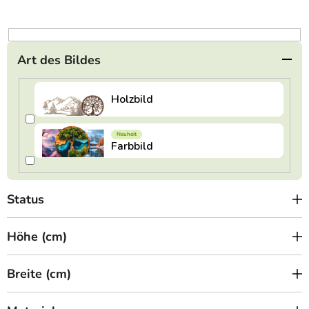
r
t
i
e
Art des Bildes
r
u
n
g
Status
Höhe (cm)
Breite (cm)