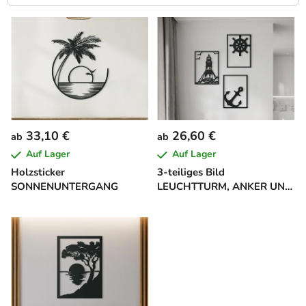
L
i
s
t
e
d
e
33,10 €
26,60 €
ab
ab
r
Auf Lager
Auf Lager
P
Holzsticker
3-teiliges Bild
r
SONNENUNTERGANG
LEUCHTTURM, ANKER UND
o
STEUERRAD
d
u
k
t
e