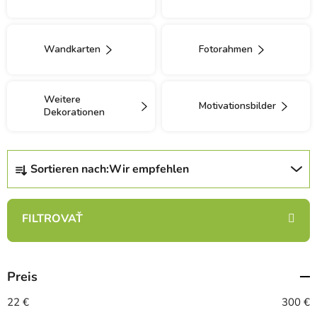
Wandkarten
Fotorahmen
Weitere
Motivationsbilder
Dekorationen
P
Sortieren nach:
Wir empfehlen
r
o
d
u
k
t
Preis
s
o
22
€
300
€