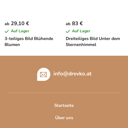
29,10 €
83 €
ab
ab
Auf Lager
Auf Lager
3-teiliges Bild Blühende
Dreiteiliges Bild Unter dem
Blumen
Sternenhimmel
F
u
ß
info
@
drevko.at
z
e
i
l
Startseite
e
Über uns