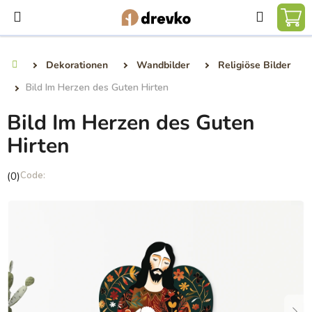
Zum
Suchen
Inhalt
WA
springen
Dekorationen
Wandbilder
Religiöse Bilder
Startseite
Bild Im Herzen des Guten Hirten
Bild Im Herzen des Guten
Hirten
Die
(0)
durchschnittliche
Produktbewertung
ist
0,0
von
5
Sternen.