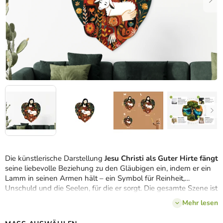
Die künstlerische Darstellung
Jesu Christi als Guter Hirte fängt
seine liebevolle Beziehung zu den Gläubigen ein, indem er ein
Lamm in seinen Armen hält – ein Symbol für Reinheit,
Unschuld und die Seelen, für die er sorgt. Die gesamte Szene ist
von einem Herzen umgeben, das die
Liebe
und das
Mitgefühl
Mehr lesen
Jesu zum Ausdruck bringt, und wird durch Blumenmotive
ergänzt, die an die Schönheit der Schöpfung und die Fülle der