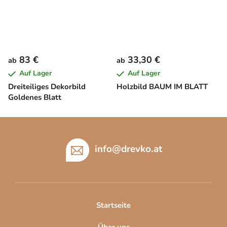
83 €
33,30 €
ab
ab
Auf Lager
Auf Lager
Dreiteiliges Dekorbild
Holzbild BAUM IM BLATT
Goldenes Blatt
F
u
ß
info
@
drevko.at
z
e
i
l
Startseite
e
Über uns