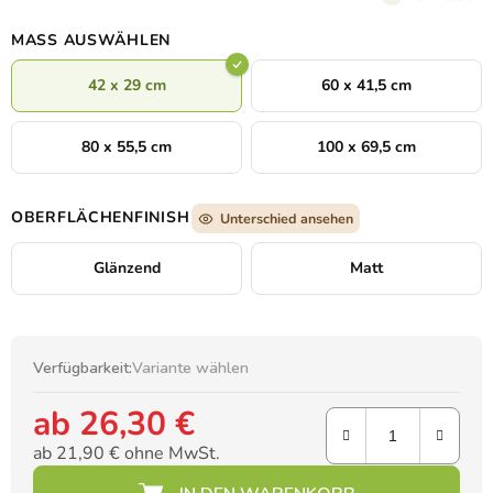
Hintergrund des Bildes bildet. Die sichtbaren Lippen und ein
Teil des Halses wirken zart und geheimnisvoll, wodurch das
MASS AUSWÄHLEN
Werk die Zerbrechlichkeit, Anonymität und Harmonie der
Schönheit des Menschen mit der Natur zum Ausdruck bringt.
42 x 29 cm
60 x 41,5 cm
80 x 55,5 cm
100 x 69,5 cm
OBERFLÄCHENFINISH
Unterschied ansehen
Glänzend
Matt
Verfügbarkeit:
Variante wählen
ab
26,30 €
ab
21,90 €
ohne MwSt.
Verkaufspreis: