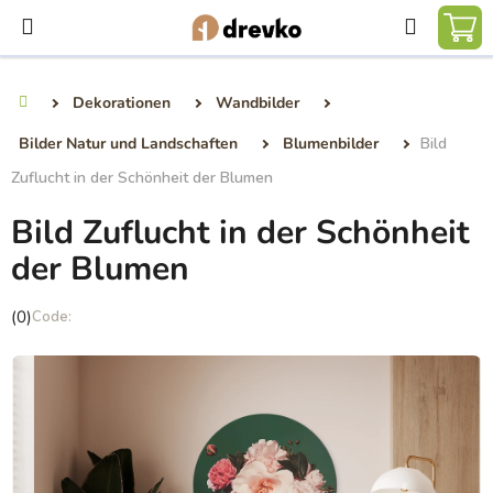
Zum
Suchen
Inhalt
WA
springen
Dekorationen
Wandbilder
Startseite
Bilder Natur und Landschaften
Blumenbilder
Bild
Zuflucht in der Schönheit der Blumen
Bild Zuflucht in der Schönheit
der Blumen
Die
(0)
durchschnittliche
Produktbewertung
ist
0,0
von
5
Sternen.