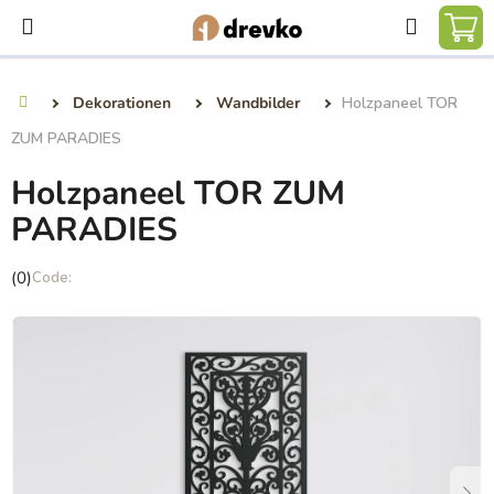
Zum
Suchen
Inhalt
WA
springen
Dekorationen
Wandbilder
Holzpaneel TOR
Startseite
ZUM PARADIES
Holzpaneel TOR ZUM
PARADIES
Die
(0)
durchschnittliche
Produktbewertung
ist
0,0
von
5
Sternen.