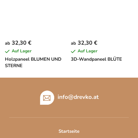
32,30 €
32,30 €
ab
ab
Auf Lager
Auf Lager
Holzpaneel BLUMEN UND
3D-Wandpaneel BLÜTE
STERNE
F
u
ß
info
@
drevko.at
z
e
i
l
Startseite
e