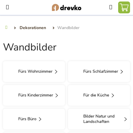
Zum
Suchen
Inhalt
WA
springen
Dekorationen
Wandbilder
Startseite
Wandbilder
Fürs Wohnzimmer
Fürs Schlafzimmer
Fürs Kinderzimmer
Für die Küche
Bilder Natur und
Fürs Büro
Landschaften