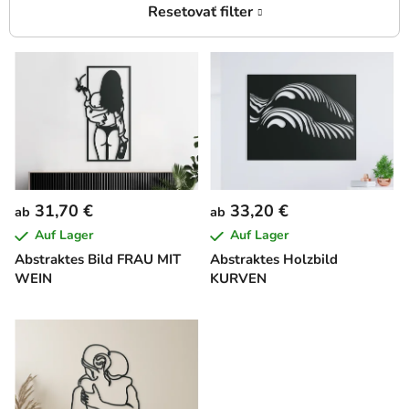
L
i
s
t
e
d
e
31,70 €
33,20 €
ab
ab
r
Auf Lager
Auf Lager
P
Abstraktes Bild FRAU MIT
Abstraktes Holzbild
r
WEIN
KURVEN
o
d
u
k
t