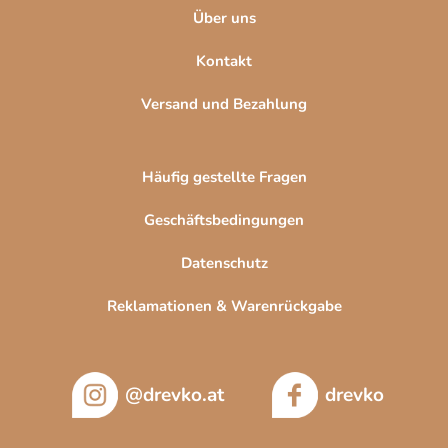
r
Über uns
L
i
Kontakt
s
t
Versand und Bezahlung
e
Häufig gestellte Fragen
Geschäftsbedingungen
Datenschutz
Reklamationen & Warenrückgabe
@drevko.at
drevko